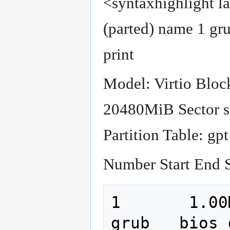
<syntaxhighlight l
(parted) name 1 gru
print
Model: Virtio Block
20480MiB Sector si
Partition Table: gpt
Number Start End S
1       1.00MiB  