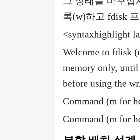
그 상태를 바꾸십시
록(w)하고 fdis
<syntaxhighlight la
Welcome to fdisk (u
memory only, until 
before using the w
Command (m for hel
Command (m for he