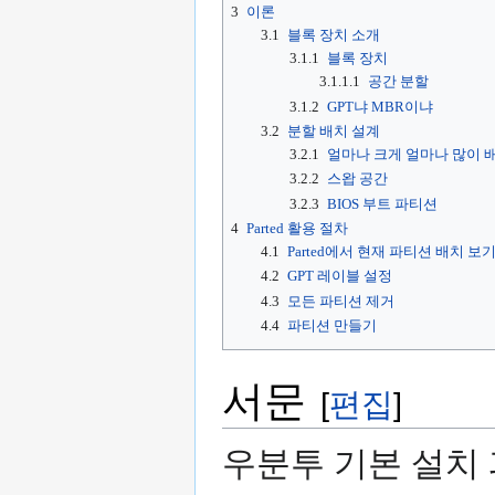
3
이론
3.1
블록 장치 소개
3.1.1
블록 장치
3.1.1.1
공간 분할
3.1.2
GPT냐 MBR이냐
3.2
분할 배치 설계
3.2.1
얼마나 크게 얼마나 많이 
3.2.2
스왑 공간
3.2.3
BIOS 부트 파티션
4
Parted 활용 절차
4.1
Parted에서 현재 파티션 배치 보
4.2
GPT 레이블 설정
4.3
모든 파티션 제거
4.4
파티션 만들기
서문
[
편집
]
우분투 기본 설치