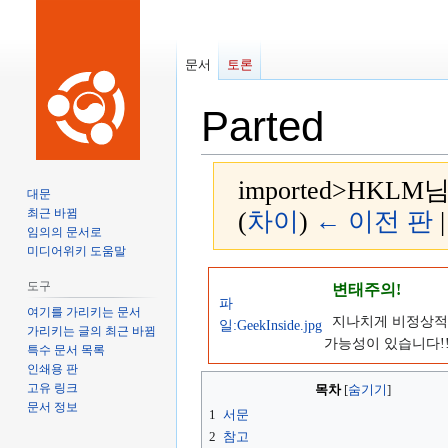
문서
토론
Parted
imported>HKLM
님
대문
최근 바뀜
(
차이
)
← 이전 판
임의의 문서로
미디어위키 도움말
둘
검
도구
변태주의!
러
색
파
여기를 가리키는 문서
보
으
지나치게 비정상적(
일:GeekInside.jpg
가리키는 글의 최근 바뀜
기
로
가능성이 있습니다!!
특수 문서 목록
로
이
인쇄용 판
이
동
고유 링크
목차
문서 정보
동
1
서문
2
참고