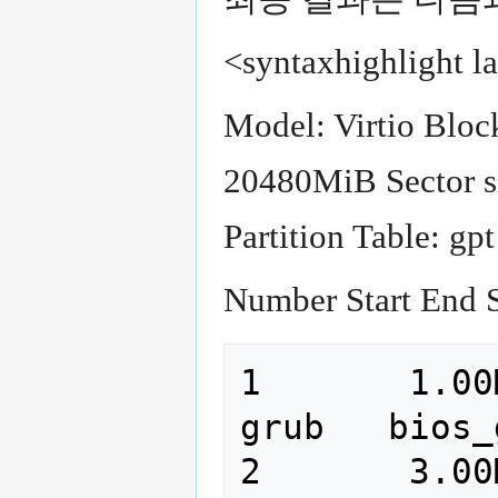
<syntaxhighlight l
Model: Virtio Block
20480MiB Sector si
Partition Table: gpt
Number Start End S
1       1.00MiB  
grub   bios_
2       3.00MiB  