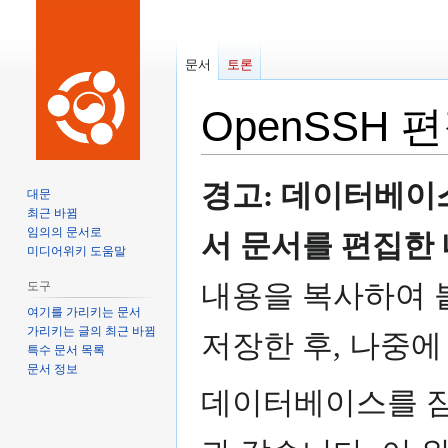
문서
토론
OpenSSH
편
둘
검
경고: 데이터베이
대문
러
색
최근 바뀜
보
으
임의의 문서로
서 문서를 편집한 
기
로
미디어위키 도움말
로
이
내용을 복사하여 
도구
이
동
여기를 가리키는 문서
동
가리키는 글의 최근 바뀜
저장한 후, 나중에
특수 문서 목록
문서 정보
데이터베이스를 잠